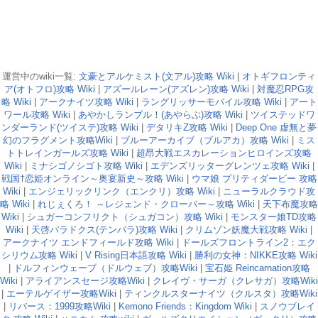
運営中のwiki一覧:
文豪とアルケミスト(文アル)攻略 Wiki
|
オトギフロンティ
ア(オトフロ)攻略 Wiki
|
アズールレーン(アズレン)攻略 Wiki
|
対魔忍RPG攻
略 Wiki
|
アークナイツ攻略 Wiki
|
ラングリッサーモバイル攻略 Wiki
|
アート
ワール攻略 Wiki
|
あやかしランブル！(あやらぶ)攻略 Wiki
|
ツイステッドワ
ンダーランド(ツイステ)攻略 Wiki
|
デタリキZ攻略 Wiki
|
Deep One 虚無と夢
幻のフラグメント攻略Wiki
|
ブルーアーカイブ（ブルアカ）攻略 Wiki
|
ミス
トトレインガールズ攻略 Wiki
|
超昂大戦エスカレーションヒロインズ攻略
Wiki
|
ミナシゴノシゴト攻略 Wiki
|
エデンズリッターグレンツェ攻略 Wiki
|
戦国†恋姫オンライン～奥宴新史～攻略 Wiki
|
ウマ娘 プリティダービー 攻略
Wiki
|
エンジェリックリンク（エンクリ）攻略 Wiki
|
ニューラルクラウド攻
略 Wiki
|
れじぇくろ！ ～レジェンド・クローバー～攻略 Wiki
|
天下布魔攻略
Wiki
|
シュガーコンフリクト（シュガコン）攻略 Wiki
|
モンスター娘TD攻略
Wiki
|
天啓パラドクス(テンパラ)攻略 Wiki
|
クリムゾン妖魔大戦攻略 Wiki
|
アークナイツ エンドフィールド攻略 Wiki
|
ドールズフロントライン2：エク
シリウム攻略 Wiki
|
V Rising日本語攻略 Wiki
|
勝利の女神：NIKKE攻略 Wiki
|
ドルフィンウェーブ（ドルウェブ）攻略Wiki
|
宝石姫 Reincarnation攻略
Wiki
|
アライアンスセージ攻略Wiki
|
クレイヴ・サーガ（クレサガ）攻略Wiki
|
エーテルゲイザー攻略Wiki
|
ティンクルスターナイツ（クルスタ）攻略Wiki
|
リバース：1999攻略Wiki
|
Kemono Friends：Kingdom Wiki
|
スノウブレイ