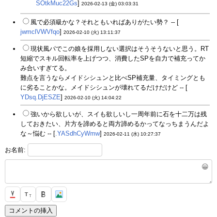
SOtkMuc22Gs
]
2026-02-13 (金) 03:03:31
風で必須級かな？それともいればありがたい勢？ -- [
jwmclVWVfqo
]
2026-02-10 (火) 13:11:37
現状風パでこの娘を採用しない選択はそうそうないと思う。RT
短縮でスキル回転率を上げつつ、消費したSPを自力で補充ってか
み合いすぎてる。
難点を言うならメイドシシュンと比べSP補充量、タイミングとも
に劣ることかな。メイドシシュンが壊れてるだけだけど -- [
YDsq.DjESZE
]
2026-02-10 (火) 14:04:22
強いから欲しいが、スイも欲しいし一周年前に石を十二万は残
しておきたい、片方を諦めると両方諦めるかってなっちまうんだよ
な～悩む -- [
.YASdhCyWmw
]
2026-02-11 (水) 10:27:37
お名前:
😀
T
T