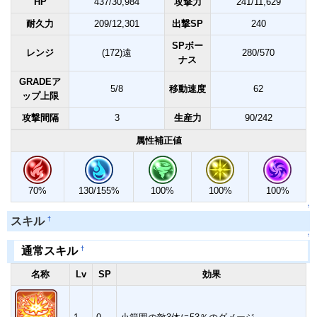
HP
437/30,984
攻撃力
241/11,629
耐久力
209/12,301
出撃SP
240
SPボー
レンジ
(172)遠
280/570
ナス
GRADEア
5/8
移動速度
62
ップ上限
攻撃間隔
3
生産力
90/242
属性補正値
70%
130/155%
100%
100%
100%
↑
†
スキル
↑
†
通常スキル
名称
Lv
SP
効果