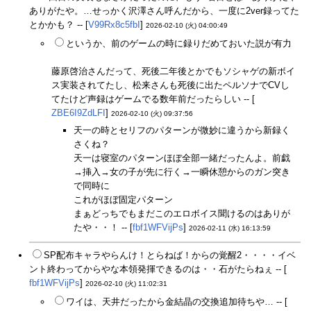
ありがたや。…せっかく沢澤さん呼んだから、一度に2ver録ってた
とかかも？ -- [
V99Rx8c5fbI
]
2026-02-10 (火) 04:00:49
というか、前のゲームの時に録りだめておいた説が有力
藤原啓治さんだって、死後二年後とかでもソシャゲの新ボイ
ス実装されてたし、松来さんも死後に出たペルソナでCVし
てたけど声録はゲームでる数年前だったらしい -- [
ZBE6I9ZdLFI
]
2026-02-10 (火) 09:37:56
天一の時とセリフのパターンが微妙に違うから新録く
さくね？
天一は寝室のパターンほぼ全部一緒だったんよ。前戯
→挿入→女の子が先に行く→一瞬休憩からのガン突き
で同時に
これがほぼ固定パターン
まぁどっちでもまだこのエロボイス聞けるのはありが
たや・・！ -- [
fbf1WFVijPs
]
2026-02-11 (水) 16:13:59
SP配布キャラやらんけ！とらねば！からの覚醒2・・・・イベ
ント終わってからやな本領発揮できるのは・・石がたらねぇ -- [
fbf1WFVijPs
]
2026-02-10 (火) 11:02:31
ワイは、天井だったから金結晶の交換追加待ちや… -- [