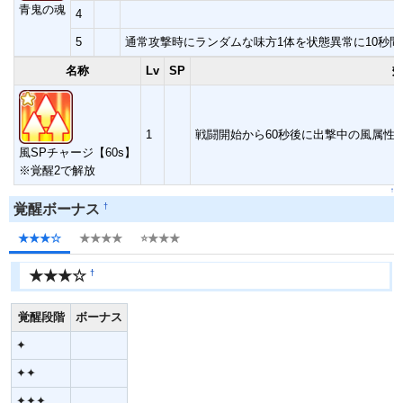
青鬼の魂
4
5
通常攻撃時にランダムな味方1体を状態異常に10秒間
名称
Lv
SP
1
戦闘開始から60秒後に出撃中の風属性の
風SPチャージ【60s】
※覚醒2で解放
↑
†
覚醒ボーナス
★★★☆
★★★★
⭐️★★★
†
★★★☆
覚醒段階
ボーナス
✦
✦✦
✦✦✦