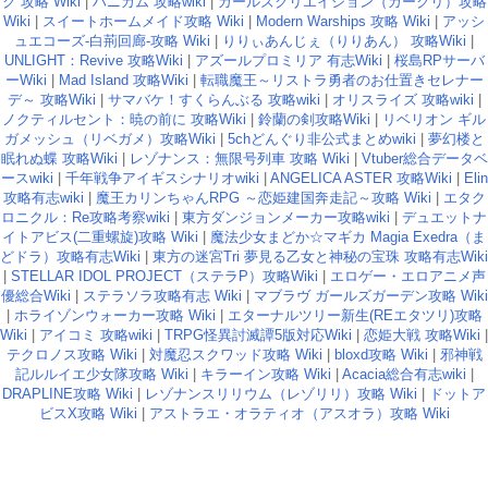
ク 攻略 Wiki
|
ハニカム 攻略wiki
|
ガールズクリエイション（ガークリ）攻略
Wiki
|
スイートホームメイド攻略 Wiki
|
Modern Warships 攻略 Wiki
|
アッシ
ュエコーズ-白荊回廊-攻略 Wiki
|
りりぃあんじぇ（りりあん） 攻略Wiki
|
UNLIGHT：Revive 攻略Wiki
|
アズールプロミリア 有志Wiki
|
桜島RPサーバ
ーWiki
|
Mad Island 攻略Wiki
|
転職魔王～リストラ勇者のお仕置きセレナー
デ～ 攻略Wiki
|
サマバケ！すくらんぶる 攻略wiki
|
オリスライズ 攻略wiki
|
ノクティルセント：暁の前に 攻略Wiki
|
鈴蘭の剣攻略Wiki
|
リベリオン ギル
ガメッシュ（リベガメ）攻略Wiki
|
5chどんぐり非公式まとめwiki
|
夢幻楼と
眠れぬ蝶 攻略Wiki
|
レゾナンス：無限号列車 攻略 Wiki
|
Vtuber総合データベ
ースwiki
|
千年戦争アイギスシナリオwiki
|
ANGELICA ASTER 攻略Wiki
|
Elin
攻略有志wiki
|
魔王カリンちゃんRPG ～恋姫建国奔走記～攻略 Wiki
|
エタク
ロニクル：Re攻略考察wiki
|
東方ダンジョンメーカー攻略wiki
|
デュエットナ
イトアビス(二重螺旋)攻略 Wiki
|
魔法少女まどか☆マギカ Magia Exedra（ま
どドラ）攻略有志Wiki
|
東方の迷宮Tri 夢見る乙女と神秘の宝珠 攻略有志Wiki
|
STELLAR IDOL PROJECT（ステラP）攻略Wiki
|
エロゲー・エロアニメ声
優総合Wiki
|
ステラソラ攻略有志 Wiki
|
マブラヴ ガールズガーデン攻略 Wiki
|
ホライゾンウォーカー攻略 Wiki
|
エターナルツリー新生(REエタツリ)攻略
Wiki
|
アイコミ 攻略wiki
|
TRPG怪異討滅譚5版対応Wiki
|
恋姫大戦 攻略Wiki
|
テクロノス攻略 Wiki
|
対魔忍スクワッド攻略 Wiki
|
bloxd攻略 Wiki
|
邪神戦
記ルルイエ少女隊攻略 Wiki
|
キラーイン攻略 Wiki
|
Acacia総合有志wiki
|
DRAPLINE攻略 Wiki
|
レゾナンスリリウム（レゾリリ）攻略 Wiki
|
ドットア
ビスX攻略 Wiki
|
アストラエ・オラティオ（アスオラ）攻略 Wiki