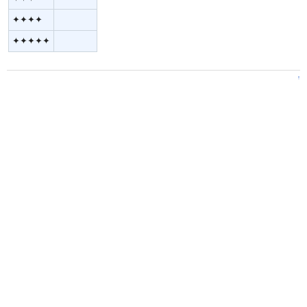
✦✦✦✦
✦✦✦✦✦
↑