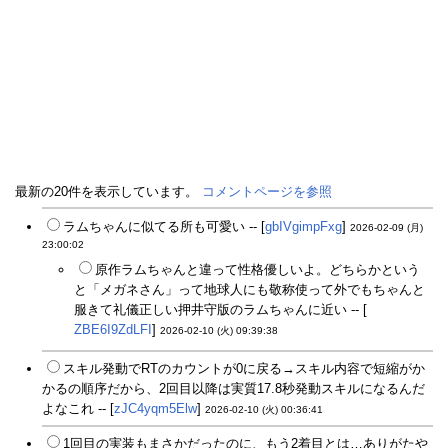
最新の20件を表示しています。
コメントページを参照
ラムちゃんに似てる所も可愛い -- [
gbIVgimpFxg
]
2026-02-09 (月)
23:00:02
原作ラムちゃんと違って性格優しいよ。どちらかという
と「メガネさん」って地球人にも敬称使って外でもちゃんと
服きて礼儀正しい押井守版のラムちゃんに近い -- [
ZBE6I9ZdLFI
]
2026-02-10 (火) 09:39:38
スキル発動でRTのカウントが0に戻る→スキル内容で短縮がか
かるの順序だから、2回目以降は実質17.8秒発動スキルになるんだ
よなこれ -- [
zJC4yqm5Elw
]
2026-02-10 (火) 00:36:41
1回目の実装もまさかだったのに、もう2着目とは…ありがたや