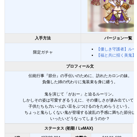
入手方法
バージョン一覧
【優しき守護者】ルー
限定ガチャ
【福と共に招く美鬼】
プロフィール文
伝統行事『節分』の手伝いのために、訪れたカロンの妹。
負傷した姉の代わりに鬼装束を身に纏う。
鬼を演じて「がおー」と迫るルーリン。
しかしその姿は可愛すぎるうえに、その優しさが滲み出ていて
子供たちも力いっぱい豆をぶつけるのをためらうという。
ちょっと鬼らしくない鬼が登場する波乱の予感に満ちた節分は
いったいどうなってしまうのか？
ステータス (初期 / LvMAX)