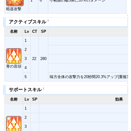
1
0
小範囲の敵3体に53％のダメージ
暗器攻撃
↑
†
アクティブスキル
名称
Lv
CT
SP
1
2
3
22
280
青の音頭
4
5
味方全体の攻撃力を20秒間20.3%アップ(重複
↑
†
サポートスキル
名称
Lv
SP
効果
1
2
3