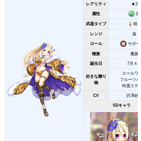
レアリティ
★3
属性
風
武器タイプ
暗
レンジ
遠
ロール
サポー
種族
魔族
誕生日
7月４
エールワ
好きな贈り
フルーツパ
物
特選ステ
CV
沢澤砂
SDキャラ