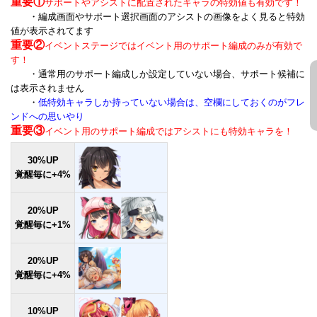
重要①
サポートやアシストに配置されたキャラの特効値も有効です！
・編成画面やサポート選択画面のアシストの画像をよく見ると特効
値が表示されてます
重要②
イベントステージではイベント用のサポート編成のみが有効で
す！
・通常用のサポート編成しか設定していない場合、サポート候補に
は表示されません
・
低特効キャラしか持っていない場合は、空欄にしておくのがフレ
ンドへの思いやり
重要③
イベント用のサポート編成ではアシストにも特効キャラを！
30%UP
覚醒毎に+4%
20%UP
覚醒毎に+1%
20%UP
覚醒毎に+4%
10%UP