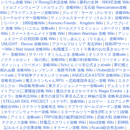
シリウム攻略 Wiki
|
V Rising日本語攻略 Wiki
|
勝利の女神：NIKKE攻略 Wiki
|
ドルフィンウェーブ（ドルウェブ）攻略Wiki
|
宝石姫 Reincarnation攻略
Wiki
|
アライアンスセージ攻略Wiki
|
クレイヴ・サーガ（クレサガ）攻略Wiki
|
エーテルゲイザー攻略Wiki
|
ティンクルスターナイツ（クルスタ）攻略Wiki
|
リバース：1999攻略Wiki
|
Kemono Friends：Kingdom Wiki
|
スノウブレイ
ク 攻略 Wiki
|
ハニカム 攻略wiki
|
ガールズクリエイション（ガークリ）攻略
Wiki
|
スイートホームメイド攻略 Wiki
|
Modern Warships 攻略 Wiki
|
アッシ
ュエコーズ-白荊回廊-攻略 Wiki
|
りりぃあんじぇ（りりあん） 攻略Wiki
|
UNLIGHT：Revive 攻略Wiki
|
アズールプロミリア 有志Wiki
|
桜島RPサーバ
ーWiki
|
Mad Island 攻略Wiki
|
転職魔王～リストラ勇者のお仕置きセレナー
デ～ 攻略Wiki
|
サマバケ！すくらんぶる 攻略wiki
|
オリスライズ 攻略wiki
|
ノクティルセント：暁の前に 攻略Wiki
|
鈴蘭の剣攻略Wiki
|
リベリオン ギル
ガメッシュ（リベガメ）攻略Wiki
|
5chどんぐり非公式まとめwiki
|
夢幻楼と
眠れぬ蝶 攻略Wiki
|
レゾナンス：無限号列車 攻略 Wiki
|
Vtuber総合データベ
ースwiki
|
千年戦争アイギスシナリオwiki
|
ANGELICA ASTER 攻略Wiki
|
Elin
攻略有志wiki
|
魔王カリンちゃんRPG ～恋姫建国奔走記～攻略 Wiki
|
エタク
ロニクル：Re攻略考察wiki
|
東方ダンジョンメーカー攻略wiki
|
デュエットナ
イトアビス(二重螺旋)攻略 Wiki
|
魔法少女まどか☆マギカ Magia Exedra（ま
どドラ）攻略有志Wiki
|
東方の迷宮Tri 夢見る乙女と神秘の宝珠 攻略有志Wiki
|
STELLAR IDOL PROJECT（ステラP）攻略Wiki
|
エロゲー・エロアニメ声
優総合Wiki
|
ステラソラ攻略有志 Wiki
|
マブラヴ ガールズガーデン攻略 Wiki
|
ホライゾンウォーカー攻略 Wiki
|
エターナルツリー新生(REエタツリ)攻略
Wiki
|
アイコミ 攻略wiki
|
TRPG怪異討滅譚5版対応Wiki
|
恋姫大戦 攻略Wiki
|
テクロノス攻略 Wiki
|
対魔忍スクワッド攻略 Wiki
|
bloxd攻略 Wiki
|
邪神戦
記ルルイエ少女隊攻略 Wiki
|
キラーイン攻略 Wiki
|
Acacia総合有志wiki
|