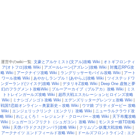
運営中のwiki一覧:
文豪とアルケミスト(文アル)攻略 Wiki
|
オトギフロンティ
ア(オトフロ)攻略 Wiki
|
アズールレーン(アズレン)攻略 Wiki
|
対魔忍RPG攻
略 Wiki
|
アークナイツ攻略 Wiki
|
ラングリッサーモバイル攻略 Wiki
|
アート
ワール攻略 Wiki
|
あやかしランブル！(あやらぶ)攻略 Wiki
|
ツイステッドワ
ンダーランド(ツイステ)攻略 Wiki
|
デタリキZ攻略 Wiki
|
Deep One 虚無と夢
幻のフラグメント攻略Wiki
|
ブルーアーカイブ（ブルアカ）攻略 Wiki
|
ミス
トトレインガールズ攻略 Wiki
|
超昂大戦エスカレーションヒロインズ攻略
Wiki
|
ミナシゴノシゴト攻略 Wiki
|
エデンズリッターグレンツェ攻略 Wiki
|
戦国†恋姫オンライン～奥宴新史～攻略 Wiki
|
ウマ娘 プリティダービー 攻略
Wiki
|
エンジェリックリンク（エンクリ）攻略 Wiki
|
ニューラルクラウド攻
略 Wiki
|
れじぇくろ！ ～レジェンド・クローバー～攻略 Wiki
|
天下布魔攻略
Wiki
|
シュガーコンフリクト（シュガコン）攻略 Wiki
|
モンスター娘TD攻略
Wiki
|
天啓パラドクス(テンパラ)攻略 Wiki
|
クリムゾン妖魔大戦攻略 Wiki
|
アークナイツ エンドフィールド攻略 Wiki
|
ドールズフロントライン2：エク