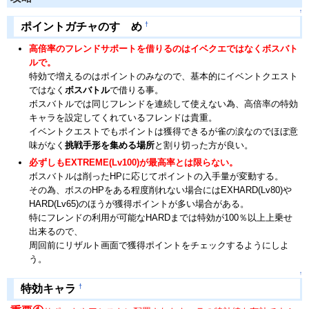
↑
†
ポイントガチャのすゝめ
高倍率のフレンドサポートを借りるのはイベクエではなくボスバト
ルで。
特効で増えるのはポイントのみなので、基本的にイベントクエスト
ではなく
ボスバトル
で借りる事。
ボスバトルでは同じフレンドを連続して使えない為、高倍率の特効
キャラを設定してくれているフレンドは貴重。
イベントクエストでもポイントは獲得できるが雀の涙なのでほぼ意
味がなく
挑戦手形を集める場所
と割り切った方が良い。
必ずしもEXTREME(Lv100)が最高率とは限らない。
ボスバトルは削ったHPに応じてポイントの入手量が変動する。
その為、ボスのHPをある程度削れない場合にはEXHARD(Lv80)や
HARD(Lv65)のほうが獲得ポイントが多い場合がある。
特にフレンドの利用が可能なHARDまでは特効が100％以上上乗せ
出来るので、
周回前にリザルト画面で獲得ポイントをチェックするようにしよ
う。
↑
†
特効キャラ