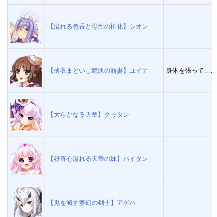
【溢れる色香と母性の権化】シオン
【薄衣まといし艶肌の新妻】ユイナ
身体を張って……
【大らかなる天帝】クゥタン
【好奇心溢れる天帝の妹】パイタン
【鬼を滅す夢幻の剣士】アゲハ