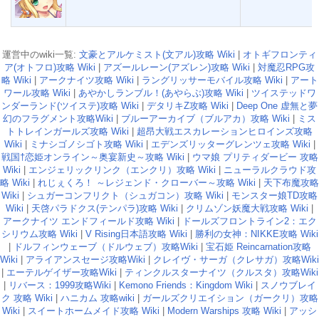
運営中のwiki一覧:
文豪とアルケミスト(文アル)攻略 Wiki
|
オトギフロンティ
ア(オトフロ)攻略 Wiki
|
アズールレーン(アズレン)攻略 Wiki
|
対魔忍RPG攻
略 Wiki
|
アークナイツ攻略 Wiki
|
ラングリッサーモバイル攻略 Wiki
|
アート
ワール攻略 Wiki
|
あやかしランブル！(あやらぶ)攻略 Wiki
|
ツイステッドワ
ンダーランド(ツイステ)攻略 Wiki
|
デタリキZ攻略 Wiki
|
Deep One 虚無と夢
幻のフラグメント攻略Wiki
|
ブルーアーカイブ（ブルアカ）攻略 Wiki
|
ミス
トトレインガールズ攻略 Wiki
|
超昂大戦エスカレーションヒロインズ攻略
Wiki
|
ミナシゴノシゴト攻略 Wiki
|
エデンズリッターグレンツェ攻略 Wiki
|
戦国†恋姫オンライン～奥宴新史～攻略 Wiki
|
ウマ娘 プリティダービー 攻略
Wiki
|
エンジェリックリンク（エンクリ）攻略 Wiki
|
ニューラルクラウド攻
略 Wiki
|
れじぇくろ！ ～レジェンド・クローバー～攻略 Wiki
|
天下布魔攻略
Wiki
|
シュガーコンフリクト（シュガコン）攻略 Wiki
|
モンスター娘TD攻略
Wiki
|
天啓パラドクス(テンパラ)攻略 Wiki
|
クリムゾン妖魔大戦攻略 Wiki
|
アークナイツ エンドフィールド攻略 Wiki
|
ドールズフロントライン2：エク
シリウム攻略 Wiki
|
V Rising日本語攻略 Wiki
|
勝利の女神：NIKKE攻略 Wiki
|
ドルフィンウェーブ（ドルウェブ）攻略Wiki
|
宝石姫 Reincarnation攻略
Wiki
|
アライアンスセージ攻略Wiki
|
クレイヴ・サーガ（クレサガ）攻略Wiki
|
エーテルゲイザー攻略Wiki
|
ティンクルスターナイツ（クルスタ）攻略Wiki
|
リバース：1999攻略Wiki
|
Kemono Friends：Kingdom Wiki
|
スノウブレイ
ク 攻略 Wiki
|
ハニカム 攻略wiki
|
ガールズクリエイション（ガークリ）攻略
Wiki
|
スイートホームメイド攻略 Wiki
|
Modern Warships 攻略 Wiki
|
アッシ