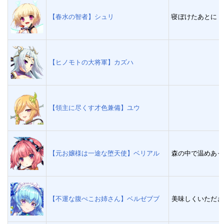
【春水の智者】シュリ
寝ぼけたあとに
【ヒノモトの大将軍】カズハ
【領主に尽くす才色兼備】ユウ
【元お嬢様は一途な堕天使】ベリアル
森の中で温めあっ
【不運な腹ぺこお姉さん】ベルゼブブ
美味しくいただき