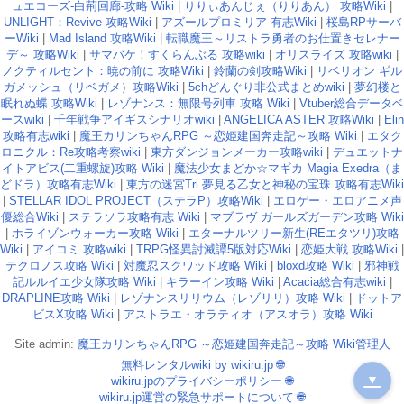
ュエコーズ-白荊回廊-攻略 Wiki
|
りりぃあんじぇ（りりあん） 攻略Wiki
|
UNLIGHT：Revive 攻略Wiki
|
アズールプロミリア 有志Wiki
|
桜島RPサーバ
ーWiki
|
Mad Island 攻略Wiki
|
転職魔王～リストラ勇者のお仕置きセレナー
デ～ 攻略Wiki
|
サマバケ！すくらんぶる 攻略wiki
|
オリスライズ 攻略wiki
|
ノクティルセント：暁の前に 攻略Wiki
|
鈴蘭の剣攻略Wiki
|
リベリオン ギル
ガメッシュ（リベガメ）攻略Wiki
|
5chどんぐり非公式まとめwiki
|
夢幻楼と
眠れぬ蝶 攻略Wiki
|
レゾナンス：無限号列車 攻略 Wiki
|
Vtuber総合データベ
ースwiki
|
千年戦争アイギスシナリオwiki
|
ANGELICA ASTER 攻略Wiki
|
Elin
攻略有志wiki
|
魔王カリンちゃんRPG ～恋姫建国奔走記～攻略 Wiki
|
エタク
ロニクル：Re攻略考察wiki
|
東方ダンジョンメーカー攻略wiki
|
デュエットナ
イトアビス(二重螺旋)攻略 Wiki
|
魔法少女まどか☆マギカ Magia Exedra（ま
どドラ）攻略有志Wiki
|
東方の迷宮Tri 夢見る乙女と神秘の宝珠 攻略有志Wiki
|
STELLAR IDOL PROJECT（ステラP）攻略Wiki
|
エロゲー・エロアニメ声
優総合Wiki
|
ステラソラ攻略有志 Wiki
|
マブラヴ ガールズガーデン攻略 Wiki
|
ホライゾンウォーカー攻略 Wiki
|
エターナルツリー新生(REエタツリ)攻略
Wiki
|
アイコミ 攻略wiki
|
TRPG怪異討滅譚5版対応Wiki
|
恋姫大戦 攻略Wiki
|
テクロノス攻略 Wiki
|
対魔忍スクワッド攻略 Wiki
|
bloxd攻略 Wiki
|
邪神戦
記ルルイエ少女隊攻略 Wiki
|
キラーイン攻略 Wiki
|
Acacia総合有志wiki
|
DRAPLINE攻略 Wiki
|
レゾナンスリリウム（レゾリリ）攻略 Wiki
|
ドットア
ビスX攻略 Wiki
|
アストラエ・オラティオ（アスオラ）攻略 Wiki
Site admin:
魔王カリンちゃんRPG ～恋姫建国奔走記～攻略 Wiki管理人
無料レンタルwiki by wikiru.jp
🌐
▼
wikiru.jpのプライバシーポリシー
🌐
wikiru.jp運営の緊急サポートについて
🌐