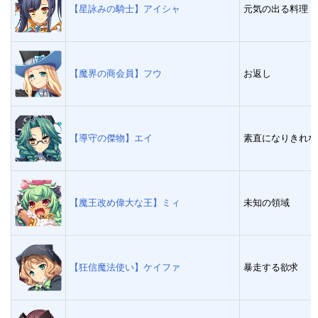
【星詠みの騎士】アイシャ
元気の出る料理
【魔界の商会員】フウ
お返し
【導守の傑物】エイ
素直になりきれな
【魔王改め偉大な王】ミィ
未知の領域
【狂信魔法使い】ケイファ
暴走する欲求