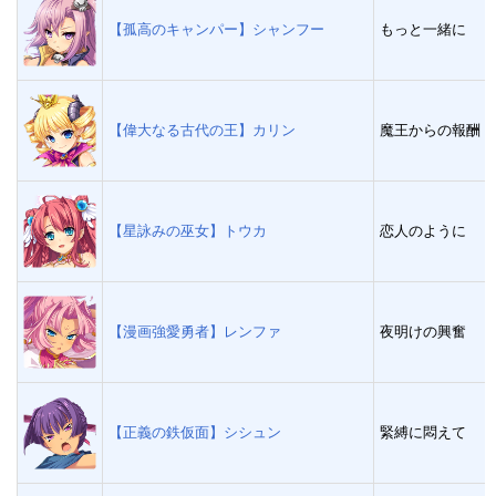
【孤高のキャンパー】シャンフー
もっと一緒に
【偉大なる古代の王】カリン
魔王からの報酬
【星詠みの巫女】トウカ
恋人のように
【漫画強愛勇者】レンファ
夜明けの興奮
【正義の鉄仮面】シシュン
緊縛に悶えて