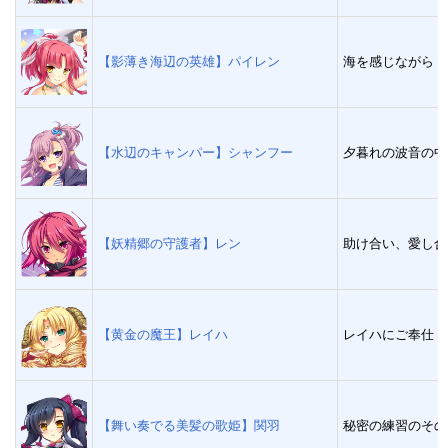
【影薄き海辺の英雄】パイレン
海を感じながら
【水辺のキャンパー】シャンフー
夕暮れの波音の中
【妖精郷の守護者】レン
助け合い、愛し合
【黄金の魔王】レイハ
レイハにご奉仕
【舞い奏でる美髪の歌姫】関羽
秘密の練習のその