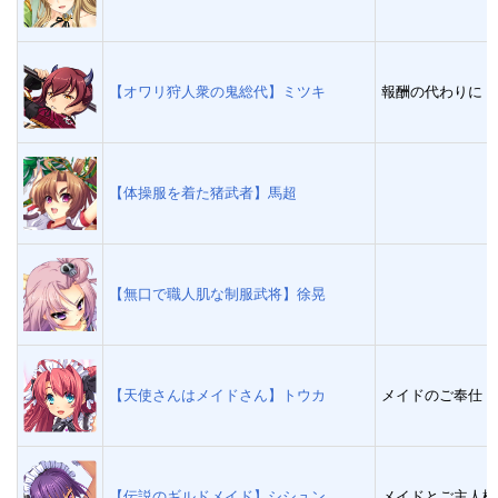
【オワリ狩人衆の鬼総代】ミツキ
報酬の代わりに
【体操服を着た猪武者】馬超
【無口で職人肌な制服武将】徐晃
【天使さんはメイドさん】トウカ
メイドのご奉仕
【伝説のギルドメイド】シシュン
メイドとご主人様