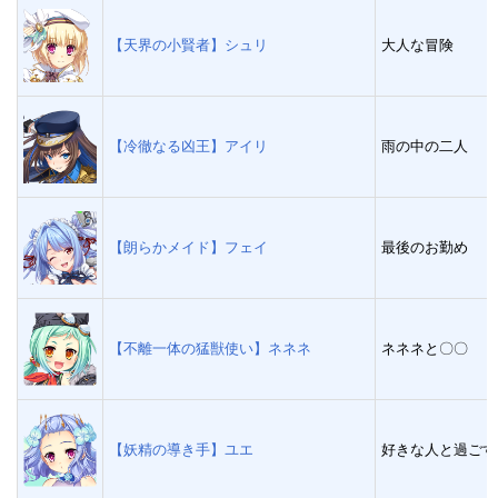
【天界の小賢者】シュリ
大人な冒険
【冷徹なる凶王】アイリ
雨の中の二人
【朗らかメイド】フェイ
最後のお勤め
【不離一体の猛獣使い】ネネネ
ネネネと〇〇
【妖精の導き手】ユエ
好きな人と過ごす