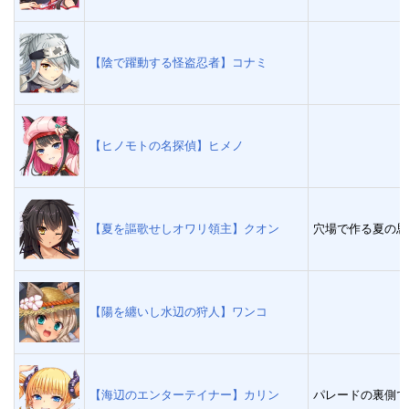
【陰で躍動する怪盗忍者】コナミ
【ヒノモトの名探偵】ヒメノ
【夏を謳歌せしオワリ領主】クオン
穴場で作る夏の思
【陽を纏いし水辺の狩人】ワンコ
【海辺のエンターテイナー】カリン
パレードの裏側で