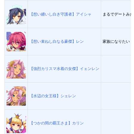
【想い纏いし白き守護者】アイシャ
まるでデートみた
【想い束ねし白なる豪傑】レン
家族になりたい
【強烈カリスマ水着の女傑】イェンレン
【水辺の女王様】シェレン
【つかの間の覇王さま】カリン