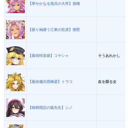
【華やかなる孫呉の大帝】孫権
【振り袖纏う江東の狂虎】孫堅
【最凶特攻娘】コヤシャ
そうあれかし
【最凶傭兵団棟梁】トウコ
血を啜る女
【晴耕雨読の狐先生】シノ