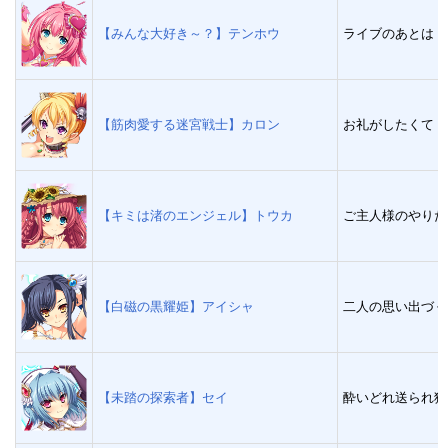
【みんな大好き～？】テンホウ
ライブのあとは
【筋肉愛する迷宮戦士】カロン
お礼がしたくて
【キミは渚のエンジェル】トウカ
ご主人様のやりた
【白磁の黒耀姫】アイシャ
二人の思い出づく
【未踏の探索者】セイ
酔いどれ送られ狼