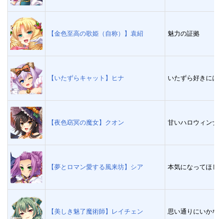
【金色至高の歌姫（自称）】袁紹
魅力の証拠
【いたずらキャット】ヒナ
いたずら好きには
【夜色窈冥の魔女】クオン
甘いハロウィンナ
【夢とロマン愛する風来坊】シア
本気になってほし
【美しき魅了魔術師】レイチェン
思い通りにいかな