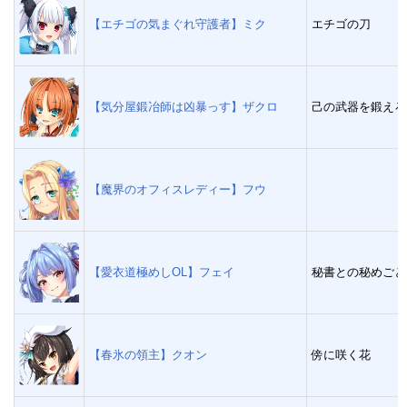
【エチゴの気まぐれ守護者】ミク
エチゴの刀
【気分屋鍛冶師は凶暴っす】ザクロ
己の武器を鍛えろ
【魔界のオフィスレディー】フウ
【愛衣道極めしOL】フェイ
秘書との秘めごと
【春氷の領主】クオン
傍に咲く花