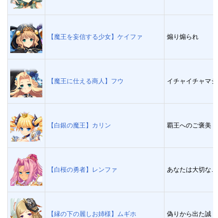
【魔王を妄信する少女】ケイファ
煽り煽られ
【魔王に仕える商人】フウ
イチャイチャマジ
【白銀の魔王】カリン
覇王へのご褒美
【白桜の勇者】レンファ
あなたは大切な…
【縁の下の麗しお姉様】ムギホ
偽りから出た誠