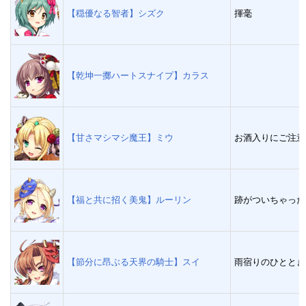
【穏優なる智者】シズク
揮毫
【乾坤一擲ハートスナイプ】カラス
【甘さマシマシ魔王】ミウ
お酒入りにご注意
【福と共に招く美鬼】ルーリン
跡がついちゃった
【節分に昂ぶる天界の騎士】スイ
雨宿りのひととき