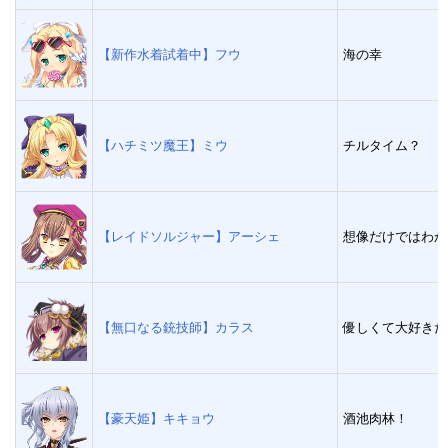
【新作水着試着中】フウ
海の幸
【ハチミツ魔王】ミウ
チルタイム？
【レイドソルジャー】アーシェ
想像だけではわか
【無口なる銃技師】カラス
優しくて大好きだ
【豪天姫】キキョウ
酒池肉林！