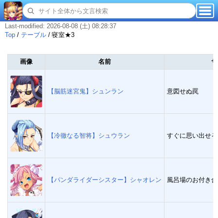
Last-modified: 2026-08-08 (土) 08:28:37
Top
/
テーブル
/
寝室★3
画像
名前
サ
【脳筋迷宮鬼】シュンラン
意図せぬ罠
【冷徹なる智将】シュウラン
すぐに思い出せる
【パンダライダーシスター】シャオレン
風呂場のお付き合