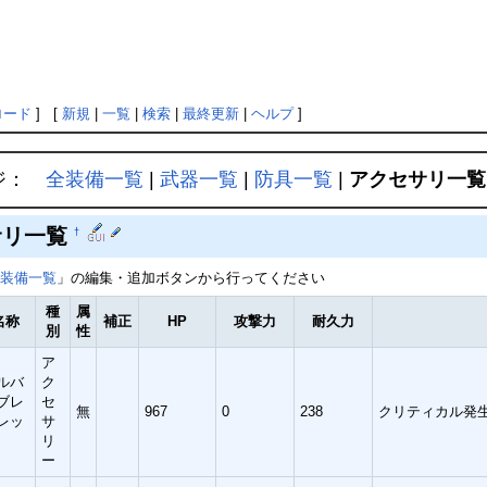
ロード
] [
新規
|
一覧
|
検索
|
最終更新
|
ヘルプ
]
ジ：
全装備一覧
|
武器一覧
|
防具一覧
|
アクセサリ一覧
サリ一覧
†
装備一覧
」の編集・追加ボタンから行ってください
種
属
名称
補正
HP
攻撃力
耐久力
別
性
ア
ルバ
ク
ブレ
セ
無
967
0
238
クリティカル発生
レッ
サ
リ
ー