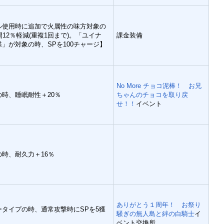
ル使用時に追加で火属性の味方対象の
間12％軽減(重複1回まで)。「ユイナ
課金装備
」が対象の時、SPを100チャージ】
No More チョコ泥棒！ お兄
時、睡眠耐性＋20％
ちゃんのチョコを取り戻
せ！！
イベント
時、耐久力＋16％
ありがとう１周年！ お祭り
タイプの時、通常攻撃時にSPを5獲
騒ぎの無人島と絆の白騎士
イ
ベント交換所