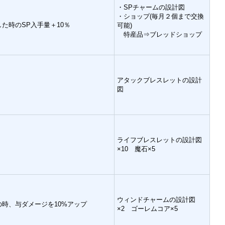
・SPチャームの設計図
・ショップ(毎月２個まで交換
た時のSP入手量＋10％
可能)
特産品⇒ブレッドショップ
アタックブレスレットの設計
図
ライフブレスレットの設計図
×10 魔石×5
ウィンドチャームの設計図
時、与ダメージを10%アップ
×2 ゴーレムコア×5