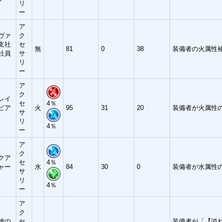
リ
ー
ア
ヴァ
ク
支社
セ
無
81
0
38
装備者の火属性補
社員
サ
リ
ー
ア
ク
レイ
セ
4％
ピア
火
95
31
20
装備者が火属性の
サ
リ
4％
ー
ア
ク
クア
セ
4％
ャー
水
84
30
0
装備者が水属性の
サ
リ
4％
ー
ア
ク
徳の
セ
装備者が「【溢