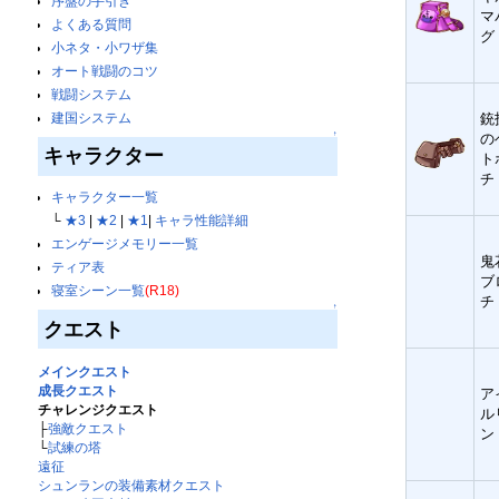
序盤の手引き
マ
よくある質問
グ
小ネタ・小ワザ集
オート戦闘のコツ
戦闘システム
銃
建国システム
↑
の
キャラクター
ト
チ
キャラクター一覧
└
★3
|
★2
|
★1
|
キャラ性能詳細
エンゲージメモリー一覧
鬼
ティア表
ブ
寝室シーン一覧
(R18)
チ
↑
クエスト
メインクエスト
成長クエスト
ア
チャレンジクエスト
ル
├
強敵クエスト
ン
└
試練の塔
遠征
シュンランの装備素材クエスト