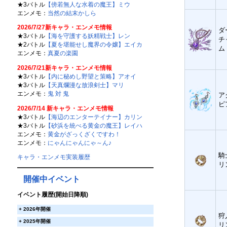
★3バトル
【傍若無人な水着の魔王】ミウ
エンメモ：
当然の結末かしら
2026/7/27新キャラ・エンメモ情報
ダ
★3バトル
【海を守護する妖精戦士】レン
チ
★2バトル
【夏を堪能せし魔界の令嬢】エイカ
ム
エンメモ：
真夏の楽園
2026/7/21新キャラ・エンメモ情報
★3バトル
【内に秘めし野望と策略】アオイ
★3バトル
【天真爛漫な放浪剣士】マリ
エンメモ：
鬼 対 鬼
ア
ピ
2026/7/14 新キャラ・エンメモ情報
★3バトル
【海辺のエンターテイナー】カリン
★3バトル
【砂浜を統べる黄金の魔王】レイハ
エンメモ：
黄金がざっくざくですわ！
エンメモ：
にゃんにゃんにゃ～ん♪
騎
キャラ・エンメモ実装履歴
リ
開催中イベント
イベント履歴(開始日降順)
+
2026年開催
狩
+
2025年開催
リ