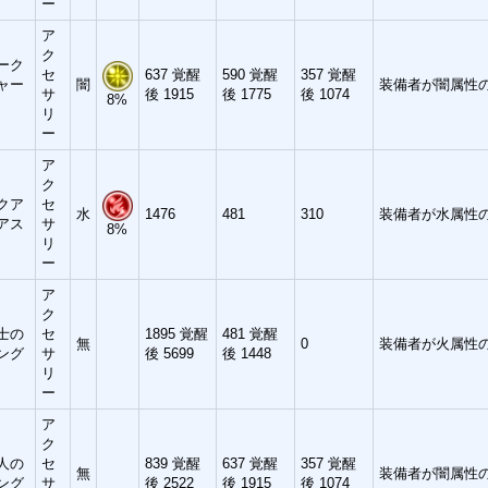
ー
ア
ク
ーク
セ
637 覚醒
590 覚醒
357 覚醒
ャー
闇
装備者が闇属性の
サ
後 1915
後 1775
後 1074
8%
リ
ー
ア
ク
クア
セ
水
1476
481
310
装備者が水属性の
アス
サ
8%
リ
ー
ア
ク
士の
セ
1895 覚醒
481 覚醒
無
0
装備者が火属性の
ング
サ
後 5699
後 1448
リ
ー
ア
ク
人の
セ
839 覚醒
637 覚醒
357 覚醒
無
装備者が闇属性の
ング
サ
後 2522
後 1915
後 1074