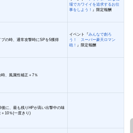
場でカワイイを追求するお仕
事をしよう！
』限定報酬
イベント『
みんなで創ろ
プの時、通常攻撃時にSPを5獲得
う！ スーパー豪天ロマン
砲！
』限定報酬
の時、風属性補正＋7％
秒後に、最も残りHPが高い出撃中の味
＋10％(一度きり)