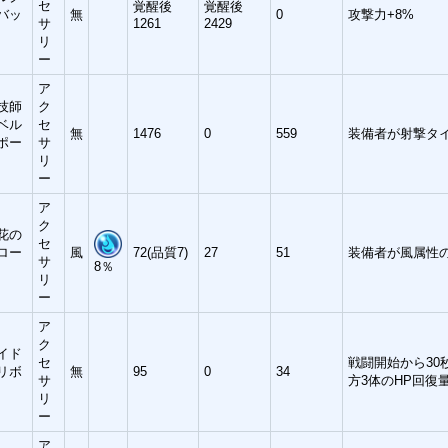
セ
覚醒後
覚醒後
バッ
無
0
攻撃力+8%
サ
1261
2429
リ
ー
ア
技師
ク
ベル
セ
無
1476
0
559
装備者が射撃タイ
ポー
サ
リ
ー
ア
ク
花の
セ
ロー
風
72(品質7)
27
51
装備者が風属性
サ
8％
リ
ー
ア
ク
イド
セ
戦闘開始から30
リボ
無
95
0
34
サ
方3体のHP回復量
リ
ー
ア